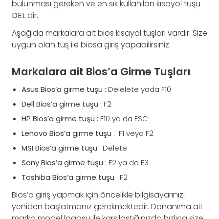
bulunması gereken ve en sık kullanılan kısayol tuşu
DEL
dir.
Aşağıda markalara ait bios kısayol tuşları vardır. Size
uygun olan tuş ile biosa giriş yapabilirsiniz.
Markalara ait Bios’a Girme Tuşları
Asus Bios’a girme tuşu :
Delelete yada F10
Dell Bios’a girme tuşu :
F2
HP Bios’a girme tuşu :
F10 ya da ESC
Lenovo Bios’a girme tuşu
: F1 veya F2
MSI Bios’a girme tuşu
: Delete
Sony Bios’a girme tuşu
: F2 ya da F3
Toshiba Bios’a girme tuşu
: F2
Bios’a giriş yapmak için öncelikle bilgisayarınızı
yeniden başlatmanız gerekmektedir. Donanıma ait
marka model logosu ile karşılaştığınızda hızlıca size