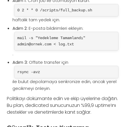
Adım 1:
Cron job ile otomasyon kurun:
0 2 * * 0 /scripts/full_backup.sh
haftalık tam yedek için.
Adım 2:
E-posta bildirimleri ekleyin:
mail -s "Yedekleme Tamamlandı" 
admin@ornek.com
 < log.txt
.
Adım 3:
Offsite transfer için
rsync -avz
ile bulut depolamaya senkronize edin, ancak yerel
gecikmeyi önleyin.
Politikayı dokümante edin ve ekip üyelerine dağıtın.
Bu plan, dedicated sunucunuzun %99,9 uptime’ını
destekler ve denetimlerde kanıt sağlar.