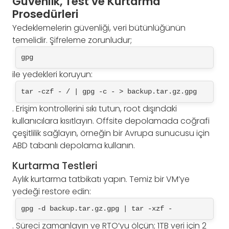
Güvenlik, Test ve Kurtarma
Prosedürleri
Yedeklemelerin güvenliği, veri bütünlüğünün
temelidir. Şifreleme zorunludur;
gpg
ile yedekleri koruyun:
tar -czf - / | gpg -c - > backup.tar.gz.gpg
. Erişim kontrollerini sıkı tutun, root dışındaki
kullanıcılara kısıtlayın. Offsite depolamada coğrafi
çeşitlilik sağlayın, örneğin bir Avrupa sunucusu için
ABD tabanlı depolama kullanın.
Kurtarma Testleri
Aylık kurtarma tatbikatı yapın. Temiz bir VM’ye
yedeği restore edin:
gpg -d backup.tar.gz.gpg | tar -xzf -
. Süreci zamanlayın ve RTO’yu ölçün; 1TB veri için 2