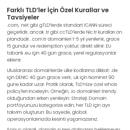
Farklı TLD’ler İçin Özel Kurallar ve
Tavsiyeler
.com, .net gibi gTLD’lerde standart ICANN süreci
geçerlidir, ancak .tr gibi ccTLD’lerde Nic.tr kuralları ön
plandadır. .com.tr domainleri 1-5 yıl yenilenir, grace
15 gündür ve redemption yoktur; direkt silinir. EU
tabanlı .eu için 40 gün grace, yerel regülasyonlar
eklenir.
Uluslararası domainlerde ülke kodlarına dikkat: .de
için DENIC 40 gün grace verir, .uk için Nominet 90
güne kadar uzar. Pratik olarak, TLD’nize özel whois
policy’leri inceleyin. Örneğin, .io domainleri trendy
olduğundan erken yenileyin. Strateji: Domain
portföyünüzü kategorize edin, her TLD için ayrı
takvim oluşturun. Bu sayede, global
operasyonlarınızda kesinti yaşamazsınız.
Sonuç olarak, domain süresi dolmasını beklemeyin;