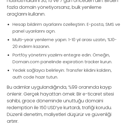
hatırlatmalarını 30, 15 ve 7 gün önceden alın. Birden
fazla domain yönetiyorsanız, bulk yenileme
araçlarını kullanın.
Hesap bildirim ayarlarını özelleştirin: E-posta, SMS ve
panel uyarılarını açın.
Multi-year yenileme yapın: 1-10 yıl arası uzatın, %10-
20 indirim kazanın.
Portföy yönetimi yazılımı entegre edin: Örneğin,
Domain.com panelinde expiration tracker kurun.
Yedek sağlayıcı belirleyin: Transfer kilidini kaldırın,
auth code hazır tutun.
Bu adımlar uygulandığında, %99 oranında kayıp
önlenir. Gerçek hayattan örnek: Bir e-ticaret sitesi
sahibi, grace döneminde unuttuğu domaini
redemption ile 150 USD’ye kurtardı, trafiği korudu.
Düzenli denetim, maliyetleri düşürür ve güvenliği
artırır.