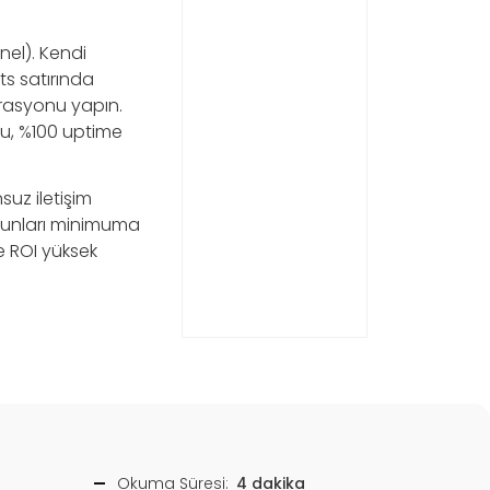
nel). Kendi
s satırında
rasyonu yapın.
 Bu, %100 uptime
suz iletişim
orunları minimuma
de ROI yüksek
Okuma Süresi:
4 dakika