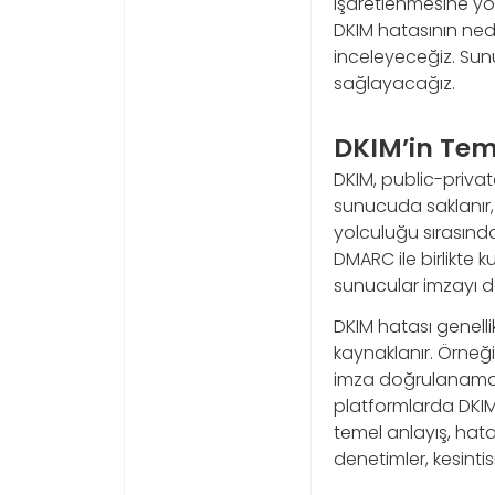
işaretlenmesine yol
DKIM hatasının ned
inceleyeceğiz. Sunu
sağlayacağız.
DKIM’in Tem
DKIM, public-private
sunucuda saklanır, 
yolculuğu sırasında
DMARC ile birlikte k
sunucular imzayı d
DKIM hatası genell
kaynaklanır. Örneği
imza doğrulanamaz.
platformlarda DKIM
temel anlayış, hata
denetimler, kesinti