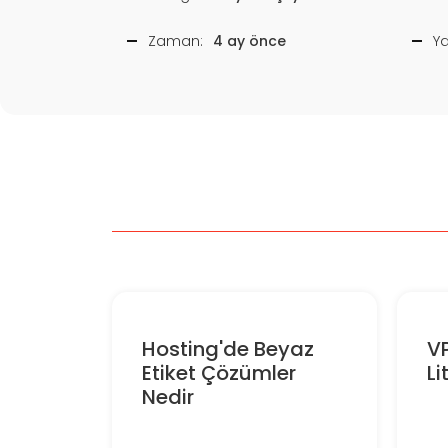
Zaman:
4 ay önce
Y
Hosting'de Beyaz
V
Etiket Çözümler
L
Nedir