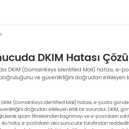
ü
nucuda DKIM Hatası Çöz
nda DKIM (DomainKeys Identified Mail) hatası, e-p
oğruluğunu ve güvenilirliğini doğrudan etkileyen kri
 DKIM (DomainKeys Identified Mail) hatası, e-posta gönder
nilirliğini doğrudan etkileyen kritik bir sorundur. DKIM, gö
oğrularak spam filtrelerinden kaçınmayı ve e-postaların saht
. Bu hata, e-postaların alıcı sunucular tarafından reddedi