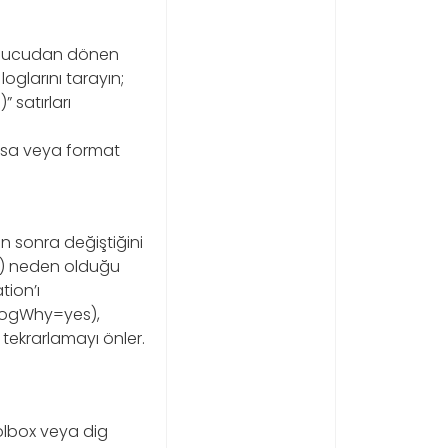
 sunucudan dönen
loglarını tarayın;
 satırları
oksa veya format
 sonra değiştiğini
er) neden olduğu
ion’ı
 LogWhy=yes),
 tekrarlamayı önler.
olbox veya dig