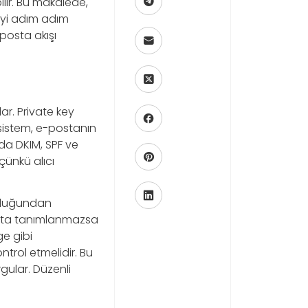
lir. Bu makalede,
eyi adım adım
-posta akışı
ar. Private key
 sistem, e-postanın
da DKIM, SPF ve
 çünkü alıcı
uzluğundan
yıtta tanımlanmazsa
e gibi
trol etmelidir. Bu
gular. Düzenli