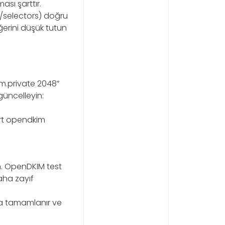
sı şarttır.
/selectors) doğru
eğerini düşük tutun
im.private 2048”
güncelleyin:
art opendkim
in. OpenDKIM test
aha zayıf
da tamamlanır ve