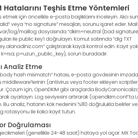
 Hatalarını Teşhis Etme Yöntemleri
s etmek için öncelikle e-posta başlıklarını inceleyin. Alıcı
lid” veya “no signature” mesajları, sorunu işaret eder. Mail 
/var/log/maillog dosyasında “dkim=neutral (bad signature)”
guları ile public key’i doğrulayın: Komut satırında “dig TXT
y.alanadiniz.com” çalıştırarak kaydı kontrol edin. Kayıt y
; k=rsa; p=uzun_public_key), sorun buradadır.
ı Analiz Etme
“body hash mismatch” hatası, e-posta gövdesinin imzadan
u middleware’lerinin (antivirus veya footer ekleyen scriptl
r. Çözüm için, OpenDKIM gibi araçlarda BodyCanonicalizat
larak ayarlayın. Log seviyesini artırarak (opendkim.conf’ta
ın. Bu analiz, hatanın kök nedenini %80 doğrulukla belirler ve
og rotasyonu ile kalıcı kayıt tutun.
tor Doğrulaması
cikmeleri (genellikle 24-48 saat) hataya yol açar. MX To