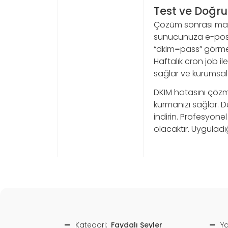
Test ve Doğr
Çözüm sonrası mail
sunucunuza e-posta
“dkim=pass” görmel
Haftalık cron job il
sağlar ve kurumsal
DKIM hatasını çözmek
kurmanızı sağlar. D
indirin. Profesyone
olacaktır. Uyguladı
Kategori:
Faydalı Şeyler
Ya