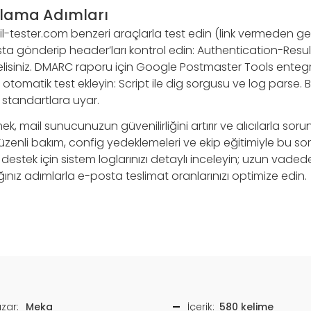
ulama Adımları
-tester.com benzeri araçlarla test edin (link vermeden ge
 gönderip header’ları kontrol edin: Authentication-Result
isiniz. DMARC raporu için Google Postmaster Tools enteg
e otomatik test ekleyin: Script ile dig sorgusu ve log parse.
 standartlara uyar.
, mail sunucunuzun güvenilirliğini artırır ve alıcılarla sorun
üzenli bakım, config yedeklemeleri ve ekip eğitimiyle bu s
l destek için sistem loglarınızı detaylı inceleyin; uzun vade
ğınız adımlarla e-posta teslimat oranlarınızı optimize edin.
zar:
Meka
İçerik:
580 kelime