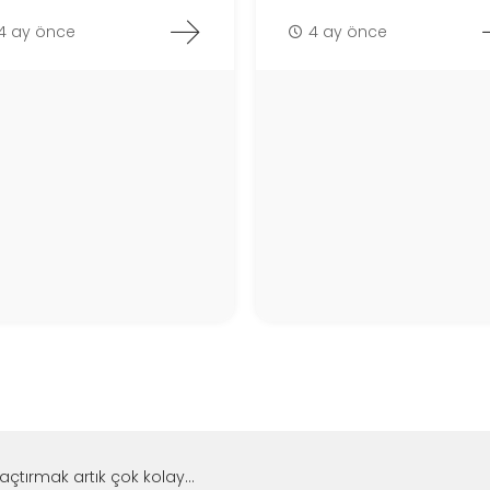
4 ay önce
4 ay önce
i açtırmak artık çok kolay...