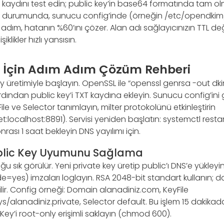
 kaydını test edin; public key’in base64 formatında tam olma
 durumunda, sunucu config’inde (örneğin /etc/opendkim
Bu adım, hatanın %60’ını çözer. Alan adı sağlayıcınızın TTL d
klikler hızlı yansısın.
 İçin Adım Adım Çözüm Rehberi
 üretimiyle başlayın. OpenSSL ile “openssl genrsa -out dk
ardından public key’i TXT kaydına ekleyin. Sunucu config’ini 
le ve Selector tanımlayın, milter protokolünü etkinleştirin
:localhost:8891). Servisi yeniden başlatın: systemctl rest
onrası 1 saat bekleyin DNS yayılımı için.
ublic Key Uyumunu Sağlama
ğu sık görülür. Yeni private key üretip public’ı DNS’e yükley
yes) imzaları loglayın. RSA 2048-bit standart kullanın; d
ir. Config örneği: Domain alanadiniz.com, KeyFile
/alanadiniz.private, Selector default. Bu işlem 15 dakika
 Key’i root-only erişimli saklayın (chmod 600).