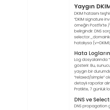
Yaygın DKIM
DKIM hatasını teşhi
“DKIM signature inva
örneğin Postfix’te 
belirgindir. DNS sor
selector._domainke
hatalıysa (v=DKIM1
Hata Logların
Log dosyalarında 
gösterir. Bu, sunuc
yaygın bir durumdu
“relaxed/simple” o
detaylı raporlar al
Pratikte, 7 günlük l
DNS ve Selec
DNS propagation ge