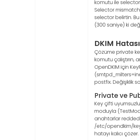
komutu ile selector
Selector mismatch
selector belirtin. 
(300 saniye) ki değişi
DKIM Hatası
Çözüme private key
komutu çalıştırın, 
OpenDKIM için KeyFi
(smtpd_milters=inet
postfix. Değişiklik s
Private ve P
Key çifti uyumsuzlu
moduyla (TestMode=
anahtarlar reddedil
/etc/opendkim/keys
hatayı kalıcı çözer.