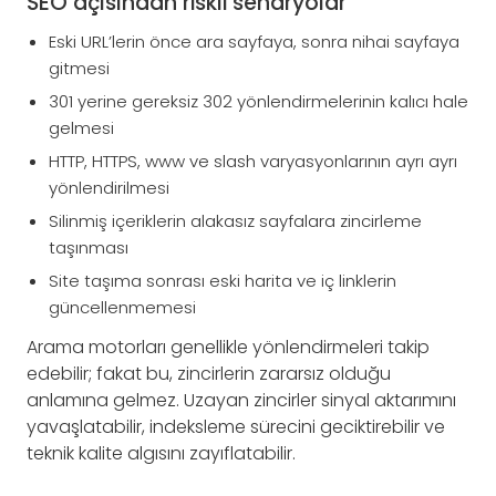
SEO açısından riskli senaryolar
Eski URL’lerin önce ara sayfaya, sonra nihai sayfaya
gitmesi
301 yerine gereksiz 302 yönlendirmelerinin kalıcı hale
gelmesi
HTTP, HTTPS, www ve slash varyasyonlarının ayrı ayrı
yönlendirilmesi
Silinmiş içeriklerin alakasız sayfalara zincirleme
taşınması
Site taşıma sonrası eski harita ve iç linklerin
güncellenmemesi
Arama motorları genellikle yönlendirmeleri takip
edebilir; fakat bu, zincirlerin zararsız olduğu
anlamına gelmez. Uzayan zincirler sinyal aktarımını
yavaşlatabilir, indeksleme sürecini geciktirebilir ve
teknik kalite algısını zayıflatabilir.