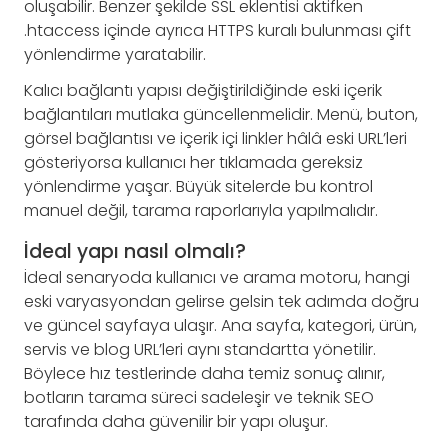
oluşabilir. Benzer şekilde SSL eklentisi aktifken
.htaccess içinde ayrıca HTTPS kuralı bulunması çift
yönlendirme yaratabilir.
Kalıcı bağlantı yapısı değiştirildiğinde eski içerik
bağlantıları mutlaka güncellenmelidir. Menü, buton,
görsel bağlantısı ve içerik içi linkler hâlâ eski URL’leri
gösteriyorsa kullanıcı her tıklamada gereksiz
yönlendirme yaşar. Büyük sitelerde bu kontrol
manuel değil, tarama raporlarıyla yapılmalıdır.
İdeal yapı nasıl olmalı?
İdeal senaryoda kullanıcı ve arama motoru, hangi
eski varyasyondan gelirse gelsin tek adımda doğru
ve güncel sayfaya ulaşır. Ana sayfa, kategori, ürün,
servis ve blog URL’leri aynı standartta yönetilir.
Böylece hız testlerinde daha temiz sonuç alınır,
botların tarama süreci sadeleşir ve teknik SEO
tarafında daha güvenilir bir yapı oluşur.