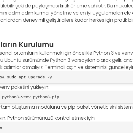
ilebilir şekilde paylaşması kritik öneme sahiptir. Bu makal
ını adım adım kurma, yönetme ve en iyi uygulamaları ele 
anlardan deneyimli geliştiricilere kadar herkes için pratik b
çların Kurulumu
anal ortamlarını kullanmak için öncelikle Python 3 ve ve
ğu Ubuntu sürümünde Python 3 varsayılan olarak gelir, anc
ek adımlar atmalıyız. Terminali açın ve sisteminizi güncelleyi
&& sudo apt upgrade -y
env paketini yükleyin:
 python3-venv python3-pip
ortam oluşturma modülünü ve pip paket yöneticisini sistem
ın. Python sürümünüzü kontrol etmek için
n