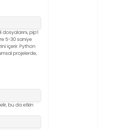
i dosyalarını, pip’i
öre 5-30 saniye
ni içerir. Python
rumsal projelerde,
lir, bu da etkin