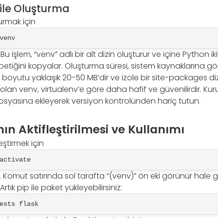
ile Oluşturma
urmak için
venv
 işlem, “venv” adlı bir alt dizin oluşturur ve içine Python ikil
e betiğini kopyalar. Oluşturma süresi, sistem kaynaklarına g
boyutu yaklaşık 20-50 MB’dir ve izole bir site-packages dizi
k olan venv, virtualenv’e göre daha hafif ve güvenilirdir. Ku
dosyasına ekleyerek versiyon kontrolünden hariç tutun.
n Aktifleştirilmesi ve Kullanımı
eştirmek için
activate
. Komut satırında sol tarafta “(venv)” ön eki görünür hale ge
rtık pip ile paket yükleyebilirsiniz:
ests flask