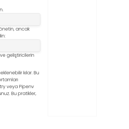
n.
 yönetin, ancak
in:
 geliştiricilerin
lenebilir kılar. Bu
ortamları
etry veya Pipenv
nuz. Bu pratikler,