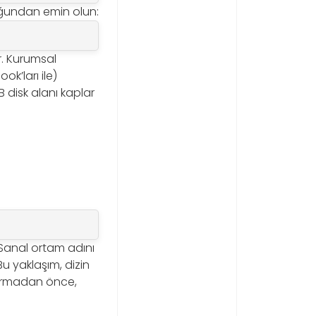
duğundan emin olun:
r. Kurumsal
ok’ları ile)
B disk alanı kaplar
. Sanal ortam adını
Bu yaklaşım, dizin
şturmadan önce,