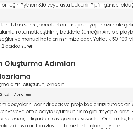
; örneğin Python 3.10 veya üstü beklenir. Pip’in güncel ol
andıktan sonra, sanal ortamlar için altyapı hazır hale geli
umları otomatikleştirilmiş betiklerle (örneğin Ansible playbo
k sağlar ve manuel hataları minimize eder. Yaklaşık 50-100 M
-2 dakika sürer.
m Oluşturma Adımları
 Hazırlama
lışma dizini oluşturun, örneğin
& cd ~/projem
rtam dosyalarını barındıracak ve proje kodlarınızı tutacaktır
 “venv” veya proje adıyla uyumlu bir isim gibi “myapp-env”. 
tar ve ekip işbirliğinde kolay gezinmeyi sağlar. Ortam olu
ksiz dosyaları temizleyin ki temiz bir başlangıç yapın.