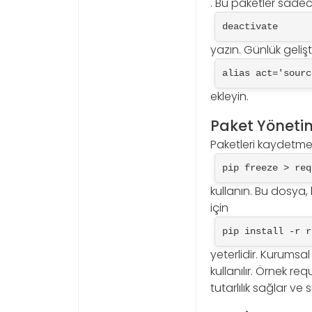
. Bu paketler sadec
deactivate
yazın. Günlük gelişt
alias act='sourc
ekleyin.
Paket Yönetim
Paketleri kaydetmek
pip freeze > req
kullanın. Bu dosya,
için
pip install -r r
yeterlidir. Kurumsal
kullanılır. Örnek r
tutarlılık sağlar ve