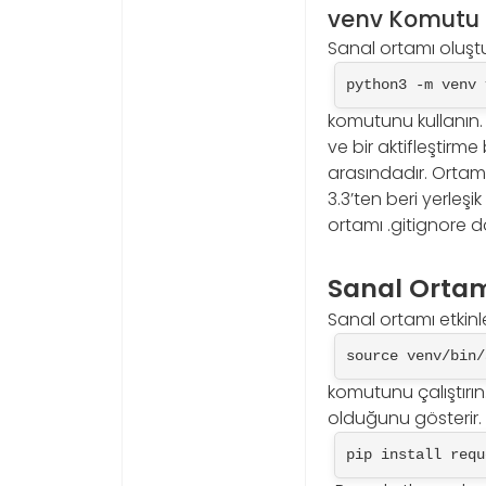
venv Komutu 
Sanal ortamı oluşt
python3 -m venv 
komutunu kullanın. Bu
ve bir aktifleştirm
arasındadır. Ortam 
3.3’ten beri yerleşi
ortamı .gitignore 
Sanal Ortamı
Sanal ortamı etkinl
source venv/bin/
komutunu çalıştırın
olduğunu gösterir. A
pip install requ