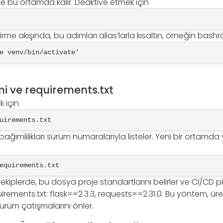
e bu ortamda kalır. Deaktive etmek için
irme akışında, bu adımları alias’larla kısaltın, örneğin bashr
e venv/bin/activate'
i ve requirements.txt
 için
uirements.txt
 bağımlılıkları sürüm numaralarıyla listeler. Yeni bir ortam
equirements.txt
 ekiplerde, bu dosya proje standartlarını belirler ve CI/CD p
equirements.txt: flask==2.3.3, requests==2.31.0. Bu yöntem, ü
 sürüm çatışmalarını önler.