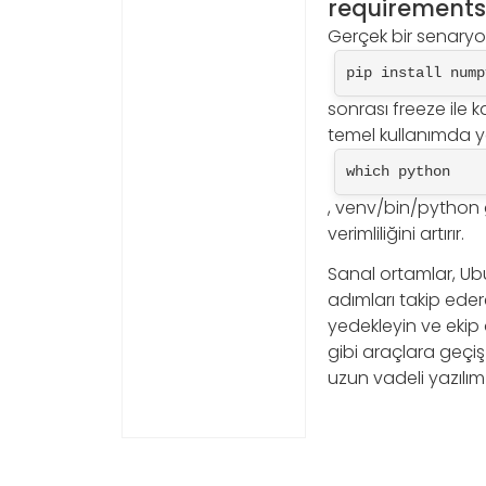
requirements.
Gerçek bir senaryod
pip install nump
sonrası freeze ile 
temel kullanımda ye
which python
, venv/bin/python gö
verimliliğini artırır.
Sanal ortamlar, Ubun
adımları takip edere
yedekleyin ve ekip
gibi araçlara geçiş
uzun vadeli yazılım k