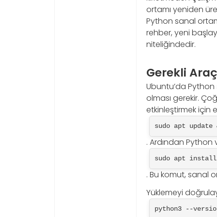
ortamı yeniden üret
Python sanal ortam
rehber, yeni başlay
niteliğindedir.
Gerekli Ara
Ubuntu’da Python s
olması gerekir. Ço
etkinleştirmek için 
sudo apt update 
. Ardından Python v
sudo apt install
. Bu komut, sanal 
Yüklemeyi doğrulay
python3 --versio