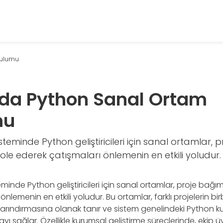
rulumu
da Python Sanal Ortam
mu
steminde Python geliştiricileri için sanal ortamlar, p
izole ederek çatışmaları önlemenin en etkili yoludur.
minde Python geliştiricileri için sanal ortamlar, proje bağımlıl
önlemenin en etkili yoludur. Bu ortamlar, farklı projelerin bi
barındırmasına olanak tanır ve sistem genelindeki Python 
yı sağlar. Özellikle kurumsal geliştirme süreçlerinde, ekip üy