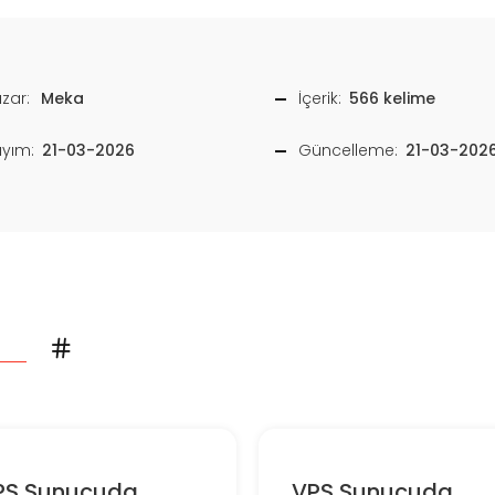
zar:
Meka
İçerik:
566 kelime
ayım:
21-03-2026
Güncelleme:
21-03-202
PS Sunucuda
VPS Sunucuda