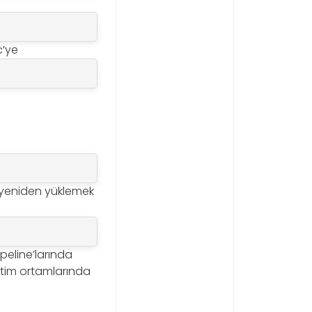
c’ye
da yeniden yüklemek
ipeline’larında
retim ortamlarında