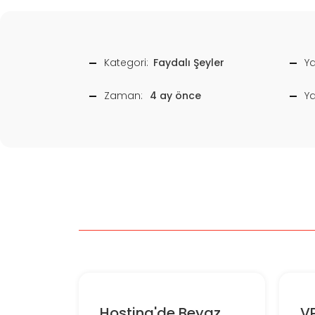
Kategori:
Faydalı Şeyler
Ya
Zaman:
4 ay önce
Y
Hosting'de Beyaz
V