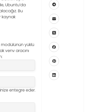
ede, Ubuntu’da
alacağız. Bu
ir kaynak
nv modülünün yüklü
ak venv aracını
n:
inize entegre eder.