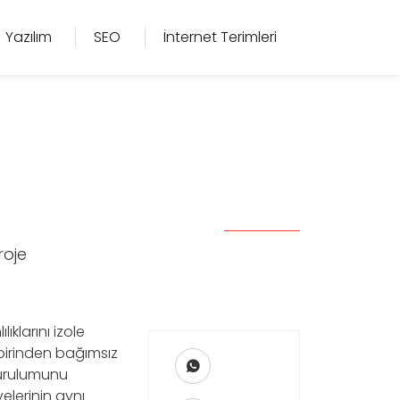
Yazılım
SEO
İnternet Terimleri
roje
ıklarını izole
rbirinden bağımsız
kurulumunu
elerinin aynı