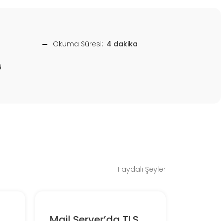
Okuma Süresi:
4 dakika
6
Faydalı Şeyler
Mail Server’da TLS