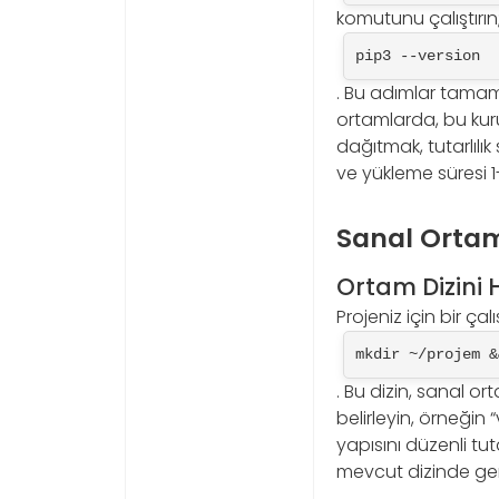
komutunu çalıştırın
pip3 --version
. Bu adımlar tamaml
ortamlarda, bu kurul
dağıtmak, tutarlılı
ve yükleme süresi 1
Sanal Orta
Ortam Dizini
Projeniz için bir ça
mkdir ~/projem &
. Bu dizin, sanal o
belirleyin, örneğin
yapısını düzenli tu
mevcut dizinde gere