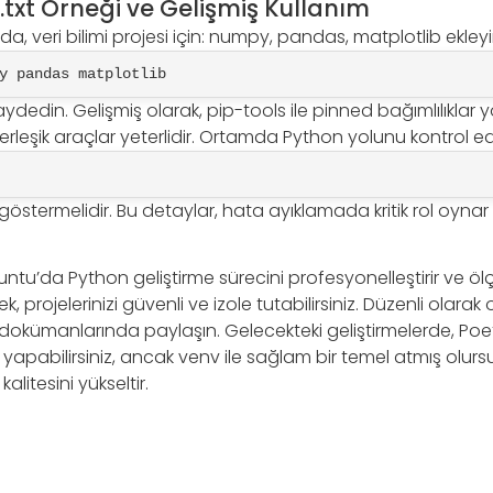
txt Örneği ve Gelişmiş Kullanım
a, veri bilimi projesi için: numpy, pandas, matplotlib ekleyi
y pandas matplotlib
kaydedin. Gelişmiş olarak, pip-tools ile pinned bağımlılıklar
rleşik araçlar yeterlidir. Ortamda Python yolunu kontrol ed
stermelidir. Bu detaylar, hata ayıklamada kritik rol oynar ve
tu’da Python geliştirme sürecini profesyonelleştirir ve ölçek
k, projelerinizi güvenli ve izole tutabilirsiniz. Düzenli olarak 
 dokümanlarında paylaşın. Gelecekteki geliştirmelerde, Po
 yapabilirsiniz, ancak venv ile sağlam bir temel atmış olursu
alitesini yükseltir.