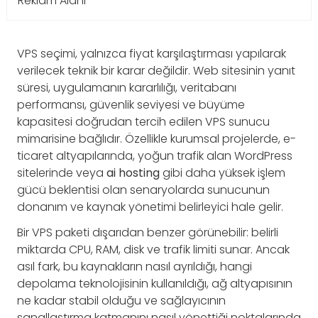
Reklam Alanı
VPS seçimi, yalnızca fiyat karşılaştırması yapılarak
verilecek teknik bir karar değildir. Web sitesinin yanıt
süresi, uygulamanın kararlılığı, veritabanı
performansı, güvenlik seviyesi ve büyüme
kapasitesi doğrudan tercih edilen VPS sunucu
mimarisine bağlıdır. Özellikle kurumsal projelerde, e-
ticaret altyapılarında, yoğun trafik alan WordPress
sitelerinde veya
ai hosting
gibi daha yüksek işlem
gücü beklentisi olan senaryolarda sunucunun
donanım ve kaynak yönetimi belirleyici hale gelir.
Bir VPS paketi dışarıdan benzer görünebilir: belirli
miktarda CPU, RAM, disk ve trafik limiti sunar. Ancak
asıl fark, bu kaynakların nasıl ayrıldığı, hangi
depolama teknolojisinin kullanıldığı, ağ altyapısının
ne kadar stabil olduğu ve sağlayıcının
sanallaştırma katmanını nasıl yönettiği noktalarında