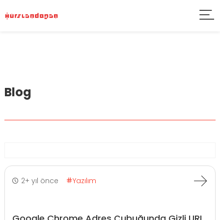
Blog
2+ yıl önce
Yazılım
Google Chrome Adres Çubuğunda Gizli URL