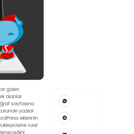
ir galeri
ek alanlar
toğraf sayfasına
türünde yazılar
rdPress eklerinin
ükleyicisine özel
kleneceğini