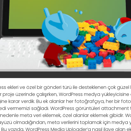
kleri ve özel bir gönderi türü ile desteklenen çok güzel b
 proje üzerinde çalışırken, WordPress medya yükleyicisine 
ne karar verdik. Bu ek alanlar her fotoğrafçıya, her bir fo
kredi vermemizi sağladı. WordPress görüntüleri attachment 
nedenle meta veri eklemek, özel alanlar eklemek gibidir. Wo
arayüzü olmadığından, meta verilerini toplamak için medya y
z. Bu yazıda, WordPress Media Uploader’a nasıl ilave alan e