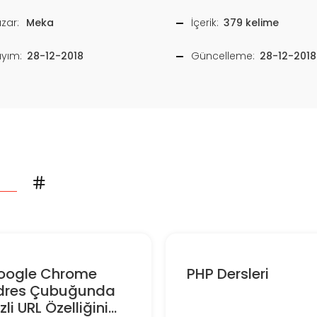
zar:
Meka
İçerik:
379 kelime
ayım:
28-12-2018
Güncelleme:
28-12-2018
oogle Chrome
PHP Dersleri
dres Çubuğunda
zli URL Özelliğini...