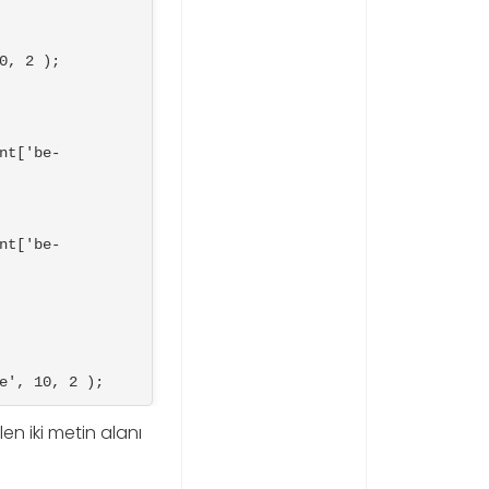
, 2 );

nt['be-
e', 10, 2 );
en iki metin alanı