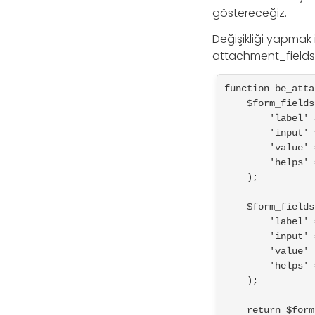
göstereceğiz.
Değişikliği yapmak 
attachment_fields_
function be_atta
    $form_fields['be-photographer-name'] = array(

        'label' => 'Photographer Name',

        'input' => 'text',

        'value' => get_post_meta( $post->ID, 'be_photographer_name', true ),

        'helps' => 'If provided, photo credit will be displayed',

    );

    $form_fields['be-photographer-url'] = array(

        'label' => 'Photographer URL',

        'input' => 'text',

        'value' => get_post_meta( $post->ID, 'be_photographer_url', true ),

        'helps' => 'Add Photographer URL',

    );

    return $form_fields;
