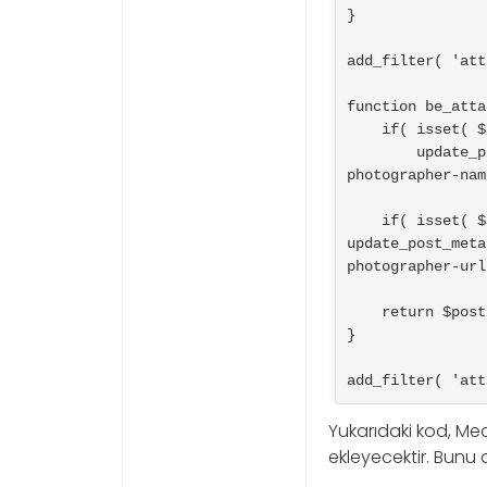
}

add_filter( 'att
function be_atta
    if( isset( $attachment['be-photographer-name'] ) )

        update_post_meta( $post['ID'], 'be_photographer_name', $attachment['be-
photographer-nam
    if( isset( $attachment['be-photographer-url'] ) )

update_post_meta
photographer-url
    return $post;

}

add_filter( 'att
Yukarıdaki kod, Med
ekleyecektir. Bunu 