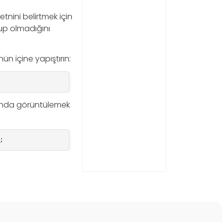
etnini belirtmek için
olup olmadığını
n içine yapıştırın:
londa görüntülemek
;