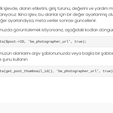
k işlevde, alanın etiketini, giriş türünü, değerini ve yardım m
llanıyoruz. İkinci işlev, bu alanlar için bir değer ayarlanmış 
eğer ayarlandıysa, meta veriler sonrası güncellenir.
nuzda görüntülemek istiyorsanız, aşağıdaki kodları döngünü
ta($post->ID, 'be_photographer_url', true);
nüzün alanlarını arşiv şablonunuzda veya başka bir şab
e şunu kullanın:
ta(get_post_thumbnail_id(), 'be_photographer_url', true)