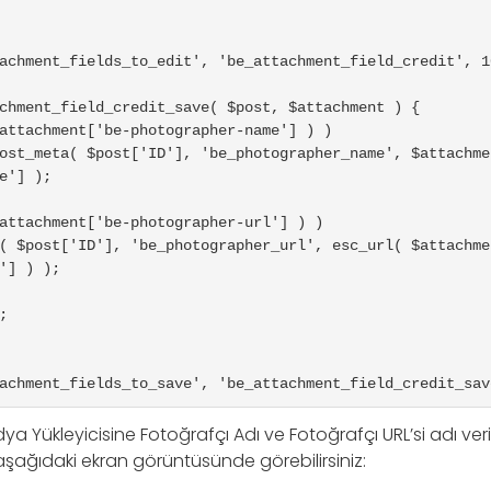
achment_fields_to_edit', 'be_attachment_field_credit', 10
chment_field_credit_save( $post, $attachment ) {

e'] );

( $post['ID'], 'be_photographer_url', esc_url( $attachme
'] ) );

achment_fields_to_save', 'be_attachment_field_credit_sav
ya Yükleyicisine Fotoğrafçı Adı ve Fotoğrafçı URL’si adı veril
aşağıdaki ekran görüntüsünde görebilirsiniz: