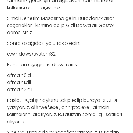
tutmanız gerek. Şimdi bilgisayarı “Administrator”
kullanıcı adı ile açıyoruz.
Şimdi Denetim Masası’na gelin. Buradan,”klasör
seçenekleri” kısmına gelip Gizli Dosyaları Göster
demelisiniz.
Sonra aşağıdaki yolu takip edin:
c:windows/system32
Buradan aşağıdaki dosyaları silin:
afmain0.dll,
afmain1.dll,
afmain2.dll
Başlat->Çalıştır oylunu takip edip buraya REGEDİT
yazıyoruz.
olhrwef.exe
, ahnrpta.exe , afmain
kelimelerini aratıyoruz. Bulduktan sonra ilgili satırları
siliyoruz.
Yine Çalıştır’a girip “MSconfig” yazıyoruz. Buradan