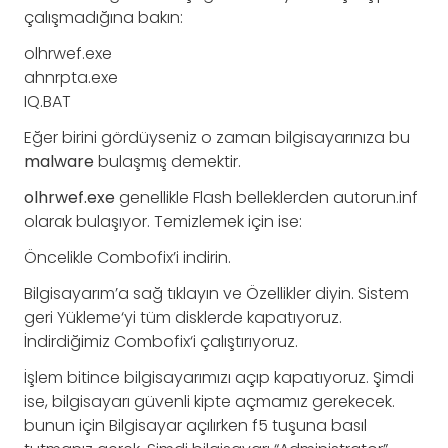
çalışmadığına bakın:
olhrwef.exe
ahnrpta.exe
IQ.BAT
Eğer birini gördüyseniz o zaman bilgisayarınıza bu
malware
bulaşmış demektir.
olhrwef.exe
genellikle Flash belleklerden autorun.inf
olarak bulaşıyor. Temizlemek için ise:
Öncelikle Combofix’i indirin.
Bilgisayarım’a sağ tıklayın ve Özellikler diyin. Sistem
geri Yükleme‘yi tüm disklerde kapatıyoruz.
İndirdiğimiz Combofix‘i çalıştırıyoruz.
İşlem bitince bilgisayarımızı açıp kapatıyoruz. Şimdi
ise, bilgisayarı güvenli kipte açmamız gerekecek.
bunun için Bilgisayar açılırken f5 tuşuna basıl