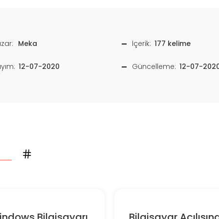
zar:
Meka
İçerik:
177 kelime
ayım:
12-07-2020
Güncelleme:
12-07-202
ndows Bilgisayarı
Bilgisayar Açılışın