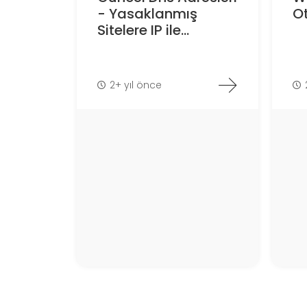
- Yasaklanmış
O
Sitelere IP ile...
2+ yıl önce