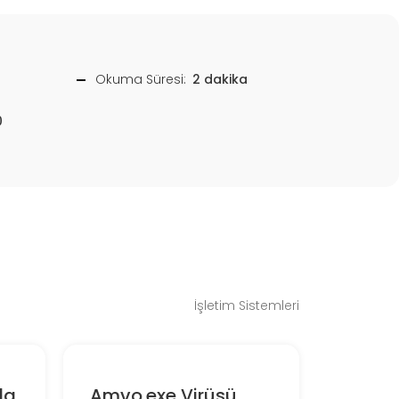
Okuma Süresi:
2 dakika
0
İşletim Sistemleri
da
Amvo.exe Virüsü