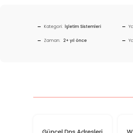
Kategori:
İşletim Sistemleri
Ya
Zaman:
2+ yıl önce
Y
Güncel Dns Adresleri
Wi