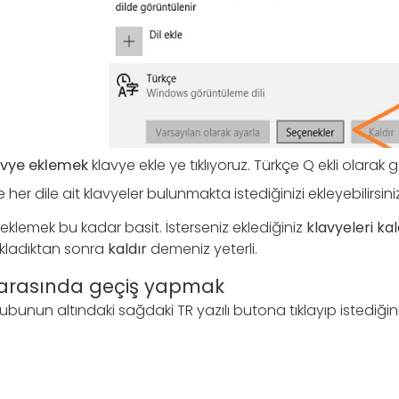
avye eklemek
klavye ekle ye tıklıyoruz. Türkçe Q ekli olarak
er dile ait klavyeler bulunmakta istediğinizi ekleyebilirsiniz
klemek bu kadar basit. İsterseniz eklediğiniz
klavyeleri kal
tıkladıktan sonra
kaldır
demeniz yeterli.
e arasında geçiş yapmak
unun altındaki sağdaki TR yazılı butona tıklayıp istediğinizi