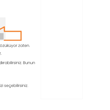
 gözüküyor zaten.
.
dır
abilirsiniz. Bunun
 seçebilirsiniz.