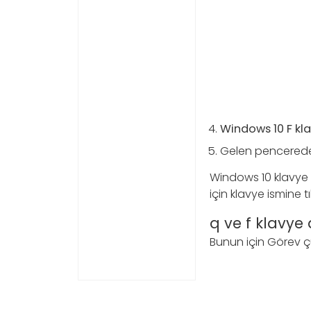
Windows 10 F kl
Gelen pencerede h
Windows 10 klavye e
için klavye ismine 
q ve f klavy
Bunun için Görev çub