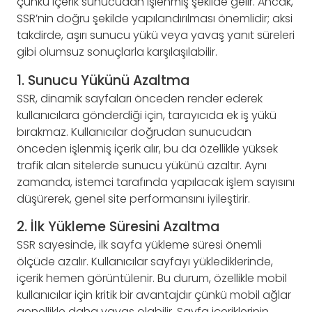
çünkü içerik sunucudan işlenmiş şekilde gelir. Ancak,
SSR’nin doğru şekilde yapılandırılması önemlidir; aksi
takdirde, aşırı sunucu yükü veya yavaş yanıt süreleri
gibi olumsuz sonuçlarla karşılaşılabilir.
1. Sunucu Yükünü Azaltma
SSR, dinamik sayfaları önceden render ederek
kullanıcılara gönderdiği için, tarayıcıda ek iş yükü
bırakmaz. Kullanıcılar doğrudan sunucudan
önceden işlenmiş içerik alır, bu da özellikle yüksek
trafik alan sitelerde sunucu yükünü azaltır. Aynı
zamanda, istemci tarafında yapılacak işlem sayısını
düşürerek, genel site performansını iyileştirir.
2. İlk Yükleme Süresini Azaltma
SSR sayesinde, ilk sayfa yükleme süresi önemli
ölçüde azalır. Kullanıcılar sayfayı yüklediklerinde,
içerik hemen görüntülenir. Bu durum, özellikle mobil
kullanıcılar için kritik bir avantajdır çünkü mobil ağlar
genellikle daha yavaş olabilir. Sayfa içeriklerinin