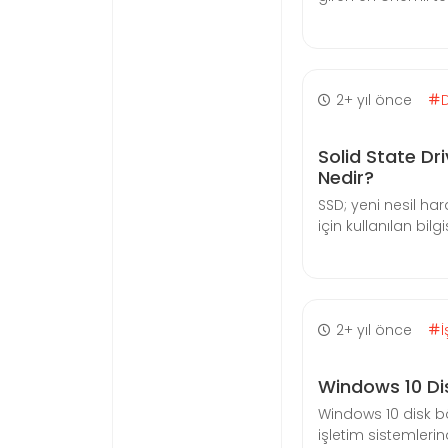
2+ yıl önce
Solid State Dr
Nedir?
SSD; yeni nesil hard
için kullanılan bil
2+ yıl önce
İ
Windows 10 Di
Windows 10 disk 
işletim sistemleri