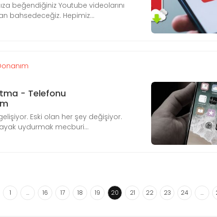
nıza beğendiğiniz Youtube videolarını
ndan bahsedeceğiz. Hepimiz...
Donanım
tma - Telefonu
um
gelişiyor. Eski olan her şey değişiyor.
e ayak uydurmak mecburi...
1
…
16
17
18
19
20
21
22
23
24
…