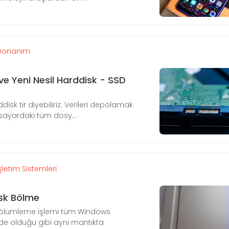
Donanım
ive Yeni Nesil Harddisk - SSD
disk tir diyebiliriz. Verileri depolamak
gisayardaki tüm dosy...
şletim Sistemleri
sk Bölme
bölümleme işlemi tüm Windows
nde olduğu gibi aynı mantıkta