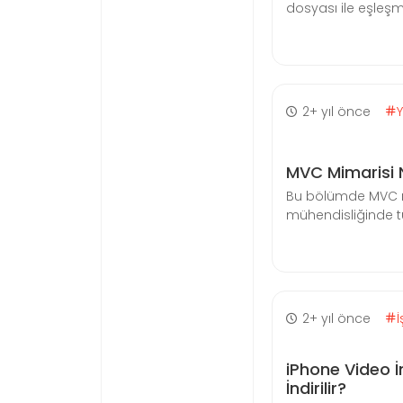
dosyası ile eşleşmes
2+ yıl önce
MVC Mimarisi 
Bu bölümde MVC n
mühendisliğinde tü
2+ yıl önce
İ
iPhone Video İ
İndirilir?