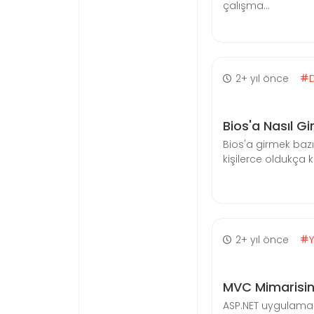
çalışma...
2+ yıl önce
Bios'a Nasıl Giri
Bios'a girmek baz
kişilerce oldukça k
2+ yıl önce
MVC Mimarisin
ASP.NET uygulamas