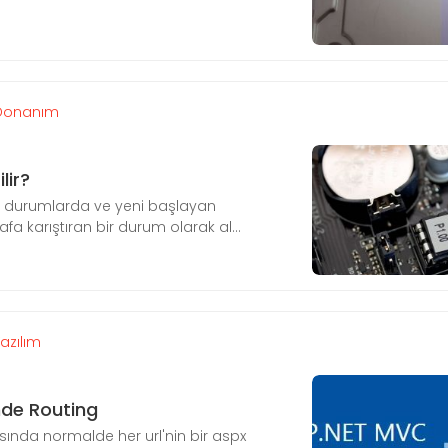
Donanım
lir?
ı durumlarda ve yeni başlayan
afa karıştıran bir durum olarak al...
Yazılım
de Routing
ında normalde her url'nin bir aspx