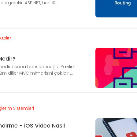
i gerekir. ASP.NET, her URL'...
Yazılım
Nedir?
edir kısaca bahsedeceğiz. Yazılım
m diller MVC mimarisini çok bir ...
şletim Sistemleri
ndirme - iOS Video Nasıl